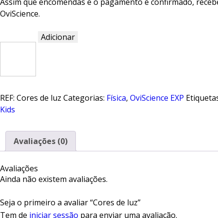
Assim que encomendas e o pagamento é confirmado, recebes
OviScience.
Adicionar
Quantidade
de
Cores
de
luz
REF:
Cores de luz
Categorias:
Física
,
OviScience EXP
Etiqueta
Kids
Avaliações (0)
Avaliações
Ainda não existem avaliações.
Seja o primeiro a avaliar “Cores de luz”
Tem de
iniciar sessão
para enviar uma avaliação.