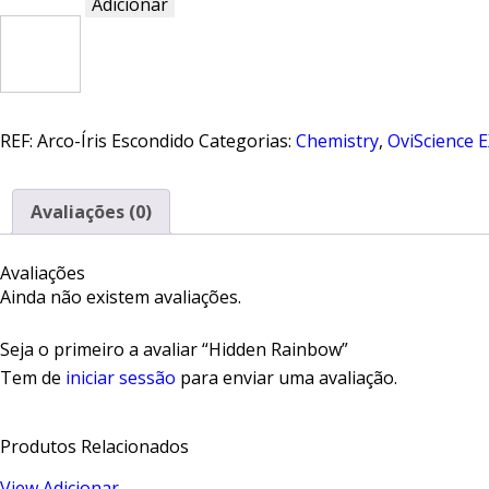
Adicionar
Quantidade
de
Hidden
Rainbow
REF:
Arco-Íris Escondido
Categorias:
Chemistry
,
OviScience 
Avaliações (0)
Avaliações
Ainda não existem avaliações.
Seja o primeiro a avaliar “Hidden Rainbow”
Tem de
iniciar sessão
para enviar uma avaliação.
Produtos Relacionados
View
Adicionar