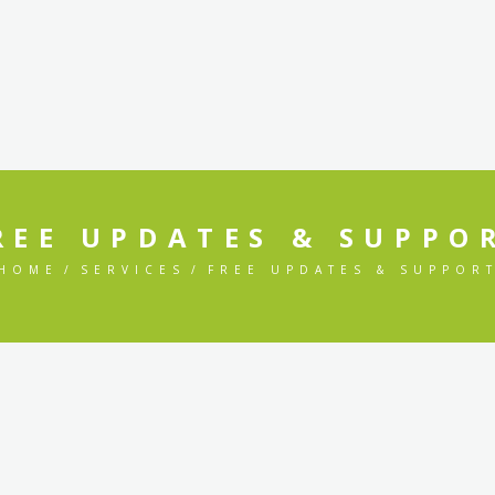
HOME
A OVISCIENCE
LOJA
CO
REE UPDATES & SUPPO
HOME
SERVICES
FREE UPDATES & SUPPOR