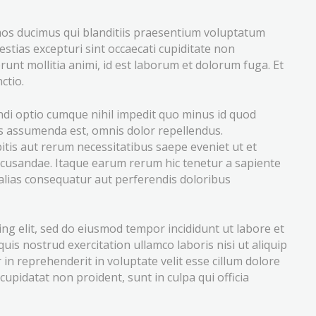
mos ducimus qui blanditiis praesentium voluptatum
estias excepturi sint occaecati cupiditate non
erunt mollitia animi, id est laborum et dolorum fuga. Et
ctio.
ndi optio cumque nihil impedit quo minus id quod
s assumenda est, omnis dolor repellendus.
tis aut rerum necessitatibus saepe eveniet ut et
ecusandae. Itaque earum rerum hic tenetur a sapiente
 alias consequatur aut perferendis doloribus
ng elit, sed do eiusmod tempor incididunt ut labore et
is nostrud exercitation ullamco laboris nisi ut aliquip
n reprehenderit in voluptate velit esse cillum dolore
cupidatat non proident, sunt in culpa qui officia