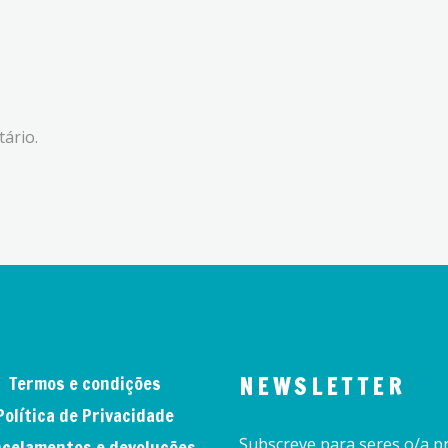
ário.
Termos e condições
NEWSLETTER
Política de Privacidade
Subscreve para seres o/a pr
celamentos e devoluções