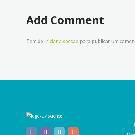
Add Comment
Tem de
iniciar a sessão
para publicar um coment
Can