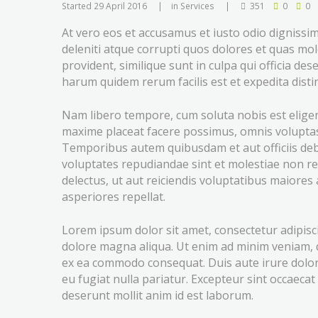
Started
29 April 2016
in
Services
351
0
0
At vero eos et accusamus et iusto odio dignissi
deleniti atque corrupti quos dolores et quas mol
provident, similique sunt in culpa qui officia des
harum quidem rerum facilis est et expedita distin
Nam libero tempore, cum soluta nobis est elige
maxime placeat facere possimus, omnis volupta
Temporibus autem quibusdam et aut officiis debi
voluptates repudiandae sint et molestiae non r
delectus, ut aut reiciendis voluptatibus maiores
asperiores repellat.
Lorem ipsum dolor sit amet, consectetur adipisci
dolore magna aliqua. Ut enim ad minim veniam, qu
ex ea commodo consequat. Duis aute irure dolor i
eu fugiat nulla pariatur. Excepteur sint occaecat 
deserunt mollit anim id est laborum.