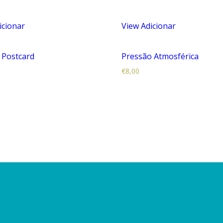
icionar
View
Adicionar
 Postcard
Pressão Atmosférica
€
8,00