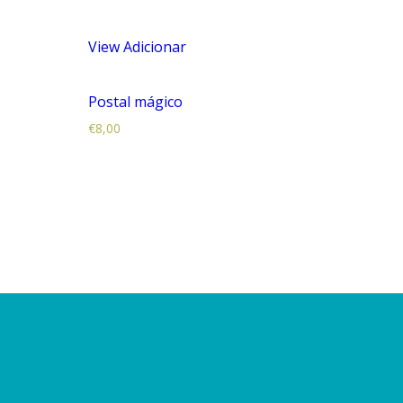
View
Adicionar
Postal mágico
€
8,00