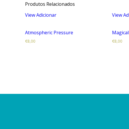
Produtos Relacionados
View
Adicionar
View
Ad
Atmospheric Pressure
Magical
€
8,00
€
8,00