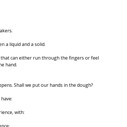
makers.
 a liquid and a solid.
 that can either run through the fingers or feel
the hand.
ppens. Shall we put our hands in the dough?
 have:
rience, with:
ence;