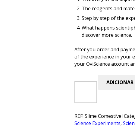
The reagents and mater
Step by step of the exp
What happens scientiph
discover more science.
After you order and payment
of the experience in your 
your OviScience account ar
ADICIONAR
Quantidade
de
Eatable
Slime
REF:
Slime Comestível
Cate
Science Experiments
,
Scien