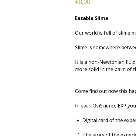
€
8,00
Eatable Slime
Our world is full of slime 
Slime is somewhere between
It is a non-Newtonian fluid
more solid in the palm of 
Come find out how this ha
In each OviScience EXP you
Digital card of the expe
The story of the experi